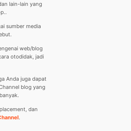
an lain-lain yang
p..
agai sumber media
ebut.
mengenai web/blog
ara otodidak, jadi
ga Anda juga dapat
Channel blog yang
 banyak.
eplacement, dan
Channel
.