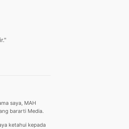
r."
nama saya, MAH
ng bararti Media.
ya ketahui kepada